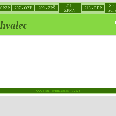
211 -
Spo
 ČPZP
207 - OZP
209 - ZPŠ
213 - RBP
ZPMV
zón
hvalec
www.portal-chuchvalec.cz -
© 2026