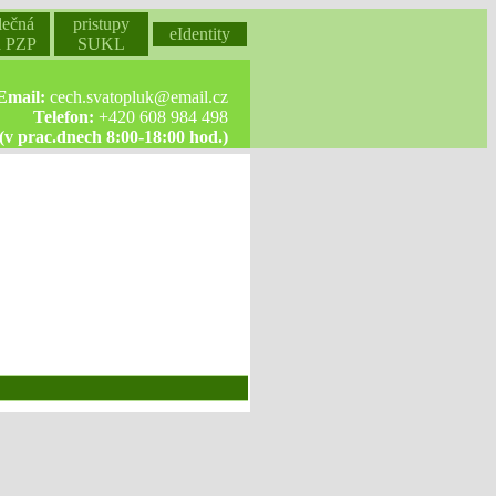
lečná
pristupy
eIdentity
a PZP
SUKL
Email:
cech.svatopluk@email.cz
Telefon:
+420 608 984 498
(v prac.dnech 8:00-18:00 hod.)