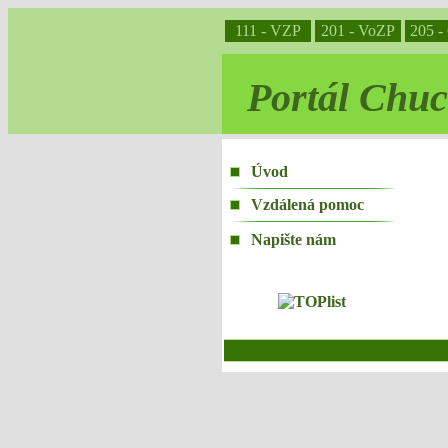
111 - VZP
201 - VoZP
205 -
Portál Chuc
Úvod
Vzdálená pomoc
Napište nám